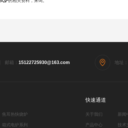
式炉
的相关资料，来询。
邮箱：
15122725930@163.com
地址
快速通道
焦耳热快烧炉
关于我们
新闻
箱式电炉系列
产品中心
技术